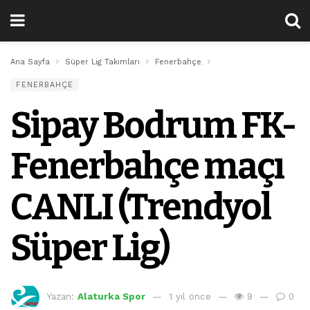
Ana Sayfa
Süper Lig Takımları
Fenerbahçe
Sipay Bodrum FK-Fenerb
FENERBAHÇE
Sipay Bodrum FK-
Fenerbahçe maçı
CANLI (Trendyol
Süper Lig)
Yazan:
Alaturka Spor
1 yıl önce
9
0