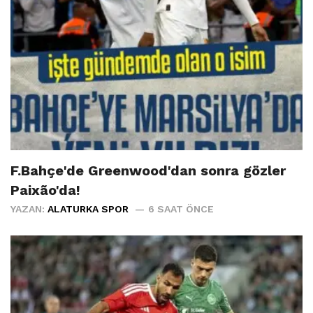
F.Bahçe'de Greenwood'dan sonra gözler
Paixão'da!
YAZAN:
ALATURKA SPOR
6 SAAT ÖNCE