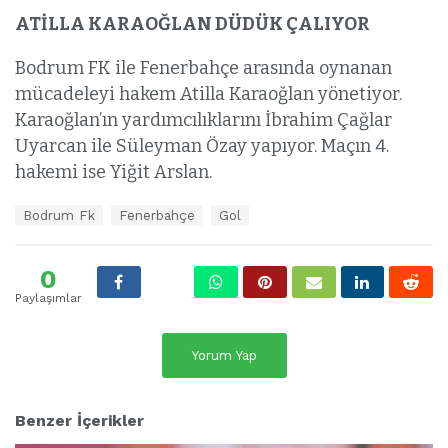
ATİLLA KARAOĞLAN DÜDÜK ÇALIYOR
Bodrum FK ile Fenerbahçe arasında oynanan
mücadeleyi hakem Atilla Karaoğlan yönetiyor.
Karaoğlan’ın yardımcılıklarını İbrahim Çağlar
Uyarcan ile Süleyman Özay yapıyor. Maçın 4.
hakemi ise Yiğit Arslan.
E
Bodrum Fk
Fenerbahçe
Gol
t
i
k
0
e
Paylaşımlar
t
l
e
Yorum Yap
r
:
Benzer İçerikler