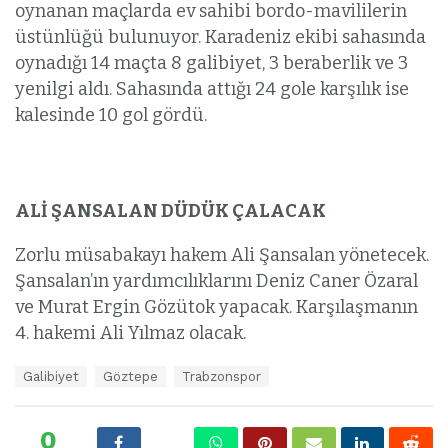
oynanan maçlarda ev sahibi bordo-mavililerin
üstünlüğü bulunuyor. Karadeniz ekibi sahasında
oynadığı 14 maçta 8 galibiyet, 3 beraberlik ve 3
yenilgi aldı. Sahasında attığı 24 gole karşılık ise
kalesinde 10 gol gördü.
ALİ ŞANSALAN DÜDÜK ÇALACAK
Zorlu müsabakayı hakem Ali Şansalan yönetecek.
Şansalan’ın yardımcılıklarını Deniz Caner Özaral
ve Murat Ergin Gözütok yapacak. Karşılaşmanın
4. hakemi Ali Yılmaz olacak.
E
Galibiyet
Göztepe
Trabzonspor
t
i
k
0
e