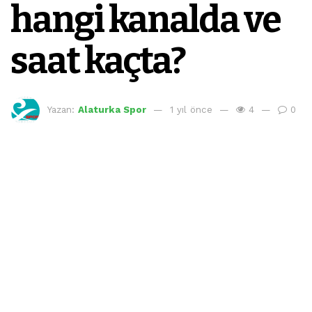
hangi kanalda ve
saat kaçta?
Yazan:
Alaturka Spor
1 yıl önce
4
0