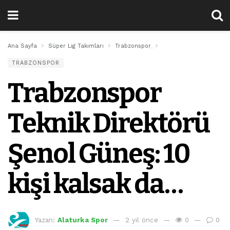
Ana Sayfa
Süper Lig Takımları
Trabzonspor
Trabzonspor Teknik Dir
TRABZONSPOR
Trabzonspor
Teknik Direktörü
Şenol Güneş: 10
kişi kalsak da…
Yazan:
Alaturka Spor
2 yıl önce
0
0