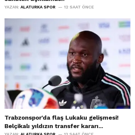
YAZAN:
ALATURKA SPOR
12 SAAT ÖNCE
Trabzonspor'da flaş Lukaku gelişmesi!
Belçikalı yıldızın transfer kararı...
YAZAN:
ALATURKA SPOR
13 SAAT ÖNCE