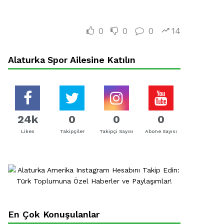
0
0
0
14
Alaturka Spor Ailesine Katılın
24k
0
0
0
Likes
Takipçiler
Takipçi Sayısı
Abone Sayısı
En Çok Konuşulanlar