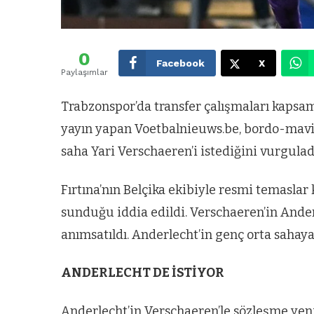
0
Facebook
X
Paylaşımlar
Trabzonspor’da transfer çalışmaları kapsam
yayın yapan Voetbalnieuws.be, bordo-mavil
saha Yari Verschaeren’i istediğini vurgulad
Fırtına’nın Belçika ekibiyle resmi temaslar
sunduğu iddia edildi. Verschaeren’in Ander
anımsatıldı. Anderlecht’in genç orta sahaya 
ANDERLECHT DE İSTİYOR
Anderlecht’in Verschaeren’le sözleşme yeni