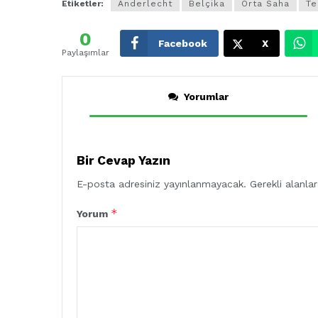
Etiketler:
Anderlecht
Belçika
Orta Saha
Te
0
Facebook
X
Paylaşımlar
Yorumlar
Bir Cevap Yazın
E-posta adresiniz yayınlanmayacak.
Gerekli alanla
*
Yorum