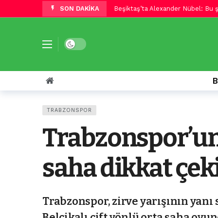
SON DAKİKA
Beşiktaş’ta Alexander Nübel: Bu 
Beşiktaş’ta Vincenzo Italiano: Da
Beşiktaş deplasmanda Hradec Kralo
Dark mode
Beşiktaş deplasmanda Hradec Kralo
Beşiktaş’ta Ouattara kırmızı kart 
B
Trabzonspor’un yeni transferi Sala
Muhammed Salah, Trabzonspor il
TRABZONSPOR
Muhammed Salah: Hayatımda ilk 
Trabzonspor’un 
Trabzonspor’da Muhammed Salah i
Semih Kılıçsoy: Bu formayla goll
saha dikkat çek
Trabzonspor, zirve yarışının yanı s
Belçikalı çift yönlü orta saha oyunc