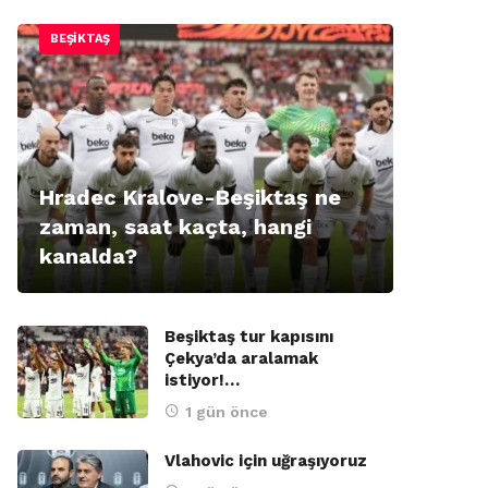
BEŞIKTAŞ
Hradec Kralove-Beşiktaş ne
zaman, saat kaçta, hangi
kanalda?
Beşiktaş tur kapısını
Çekya’da aralamak
istiyor!…
1 gün önce
Vlahovic için uğraşıyoruz