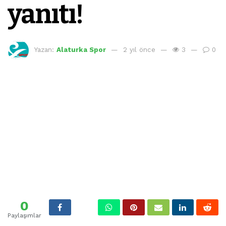
yanıtı!
Yazan:
Alaturka Spor
2 yıl önce
3
0
0
Paylaşımlar