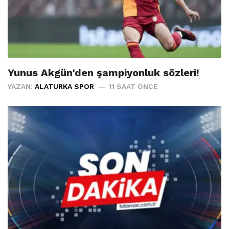
Yunus Akgün'den şampiyonluk sözleri!
YAZAN:
ALATURKA SPOR
11 SAAT ÖNCE