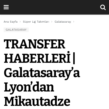
Ana Sayfa
Süper Lig Takımları
Galatasaray
TRANSFER HABERLERİ | G
GALATASARAY
TRANSFER
HABERLERİ |
Galatasaray’a
Lyon’dan
Mikautadze