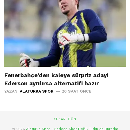
Fenerbahçe'den kaleye sürpriz aday!
Ederson ayrılırsa alternatifi hazır
YAZAN:
ALATURKA SPOR
20 SAAT ÖNCE
YUKARI DÖN
© 2026
Alaturka Spor - Sadece Skor Değil, Tutku da Burada!