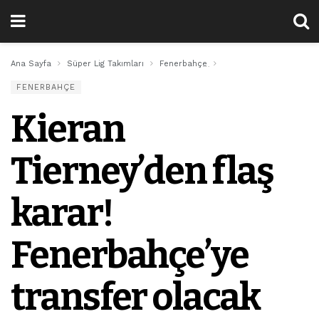
Ana Sayfa
Süper Lig Takımları
Fenerbahçe
Kieran Tierney’den flaş
FENERBAHÇE
Kieran
Tierney’den flaş
karar!
Fenerbahçe’ye
transfer olacak