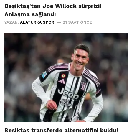
Beşiktaş'tan Joe Willock sürprizi!
Anlaşma sağlandı
YAZAN:
ALATURKA SPOR
21 SAAT ÖNCE
Beşiktaş transferde alternatifini buldu!