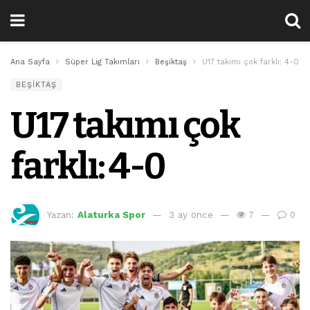
Ana Sayfa
Süper Lig Takımları
Beşiktaş
U17 takımı çok farklı: 4-0
BEŞIKTAŞ
U17 takımı çok
farklı: 4-0
Yazan:
Alaturka Spor
3 ay önce
7
0