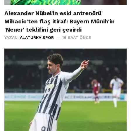
Alexander Nübel'in eski antrenörü
Mihacic'ten flaş itiraf: Bayern Münih'in
'Neuer' teklifini geri çevirdi
YAZAN:
ALATURKA SPOR
16 SAAT ÖNCE